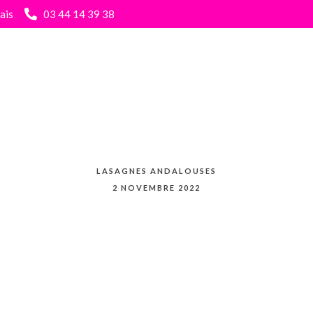
ais
03 44 14 39 38
Home
La Carte
A emporter
L’ Annexe
Contact
LASAGNES ANDALOUSES
2 NOVEMBRE 2022