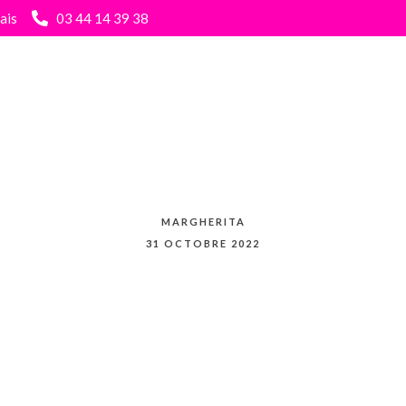
ais
03 44 14 39 38
Home
La Carte
A emporter
L’ Annexe
Contact
MARGHERITA
31 OCTOBRE 2022